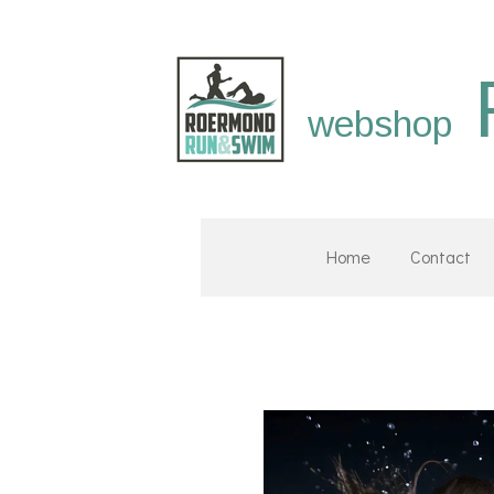
Ga
direct
naar
webshop
de
hoofdinhoud
Home
Contact