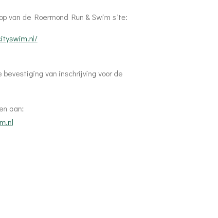
hop van de Roermond Run & Swim site:
ityswim.nl/
 bevestiging van inschrijving voor de
ten aan:
m.nl